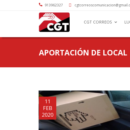

913962327
cgtcorreoscomunicacion@gmail

CGT CORREOS
LU
APORTACIÓN DE LOCAL
11
FEB
2020