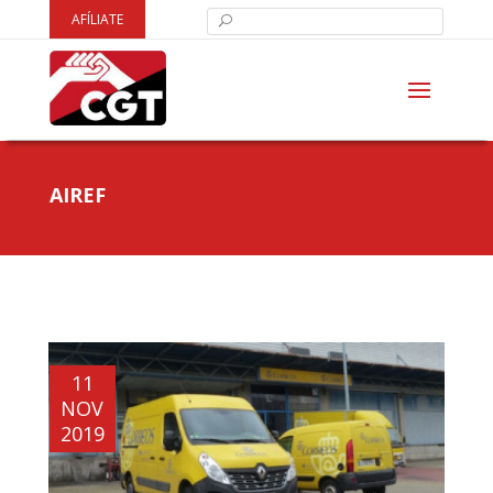
AFÍLIATE
AIREF
11
NOV
2019