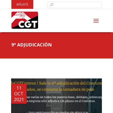
AFÍLIATE
9ª ADJUDICACIÓN
11
OCT
2021