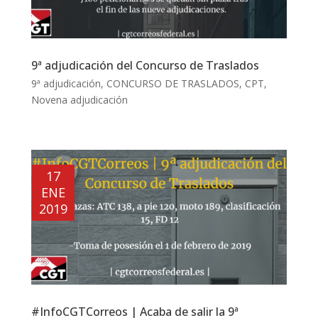
9ª adjudicación del Concurso de Traslados
9ª adjudicación
,
CONCURSO DE TRASLADOS
,
CPT
,
Novena adjudicación
17
ENE
2019
#InfoCGTCorreos | Acaba de salir la 9ª