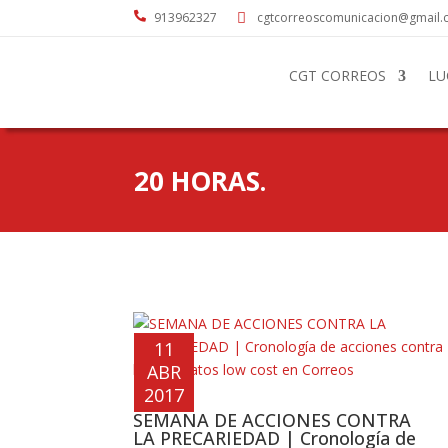

913962327
cgtcorreoscomunicacion@gmail

CGT CORREOS
LU
20 HORAS.
11
ABR
2017
SEMANA DE ACCIONES CONTRA
LA PRECARIEDAD | Cronología de