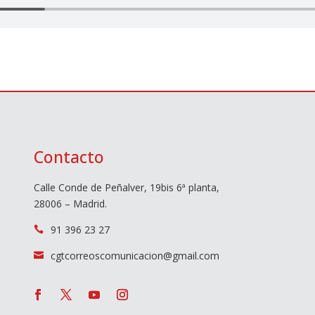
Contacto
Calle Conde de Peñalver, 19bis 6ª planta,
28006 – Madrid.
91 396 23 27

cgtcorreoscomunicacion@gmail.com
