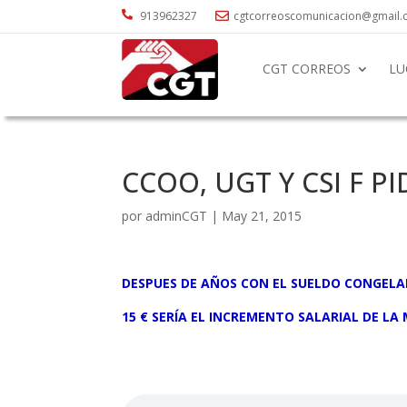

913962327
cgtcorreoscomunicacion@gmail

CGT CORREOS
LU
CCOO, UGT Y CSI F P
por
adminCGT
|
May 21, 2015
DESPUES DE AÑOS CON EL SUELDO CONGELADO
15 € SERÍA EL INCREMENTO SALARIAL DE LA