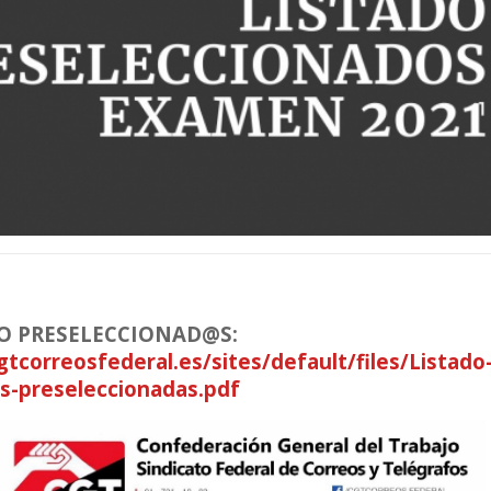
DO PRESELECCIONAD@S:
gtcorreosfederal.es/sites/default/files/Listado
s-preseleccionadas.pdf