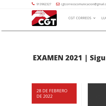

913962327
cgtcorreoscomunicacion@gmail

CGT CORREOS
LU
EXAMEN 2021 | Sigui
28 DE FEBRERO
DE 2022