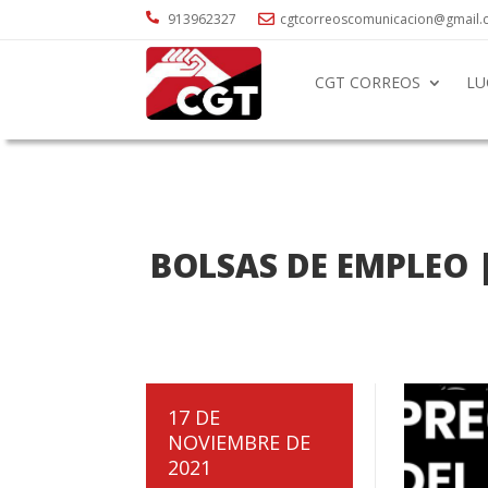

913962327
cgtcorreoscomunicacion@gmail

CGT CORREOS
LU
BOLSAS DE EMPLEO |
17 DE
NOVIEMBRE DE
2021