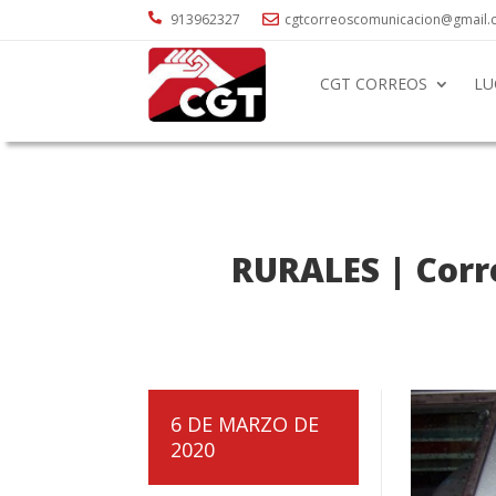

913962327
cgtcorreoscomunicacion@gmail

CGT CORREOS
LU
RURALES | Corre
6 DE MARZO DE
2020