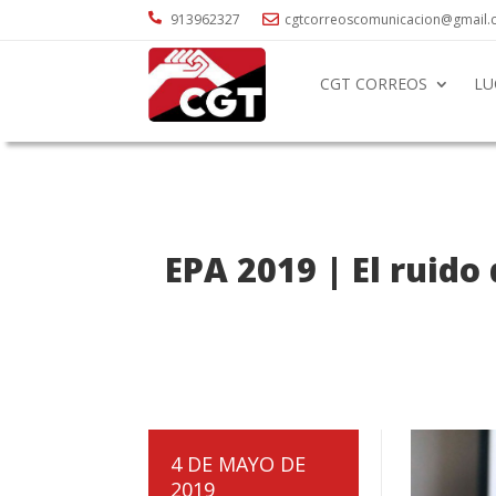

913962327
cgtcorreoscomunicacion@gmail

CGT CORREOS
LU
EPA 2019 | El ruido 
4 DE MAYO DE
2019