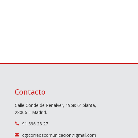
Contacto
Calle Conde de Peñalver, 19bis 6ª planta,
28006 – Madrid.
91 396 23 27

cgtcorreoscomunicacion@gmail.com
