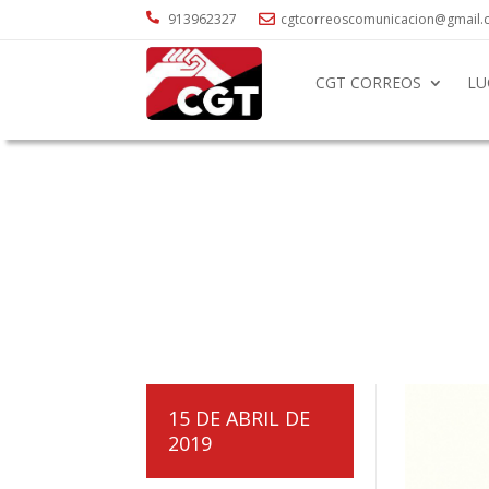

913962327
cgtcorreoscomunicacion@gmail

CGT CORREOS
LU
15 DE ABRIL DE
2019