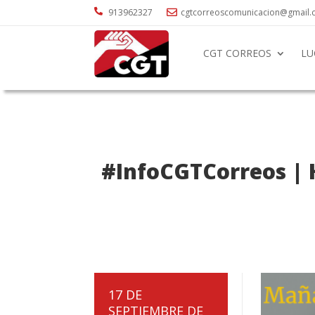

913962327
cgtcorreoscomunicacion@gmail

CGT CORREOS
LU
#InfoCGTCorreos | H
17 DE
SEPTIEMBRE DE