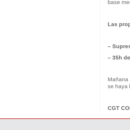
base men
Las prop
– Supres
– 35h de
Mañana t
se haya 
CGT CO