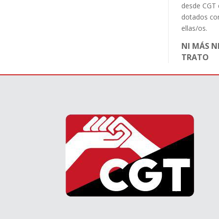
desde CGT q
dotados com
ellas/os.
NI MÁS N
TRATO