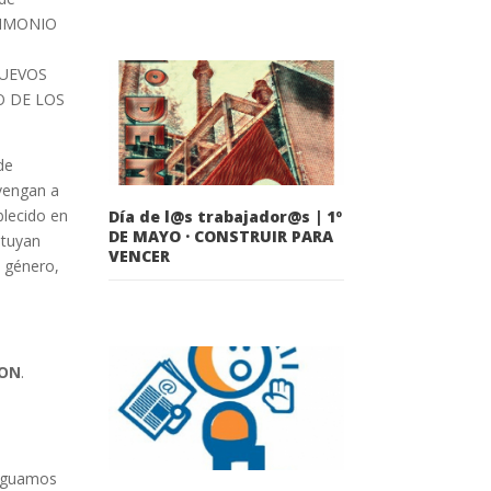
RIMONIO
NUEVOS
O DE LOS
de
avengan a
blecido en
Día de l@s trabajador@s | 1º
DE MAYO · CONSTRUIR PARA
ituyan
VENCER
e género,
ION
.
stiguamos