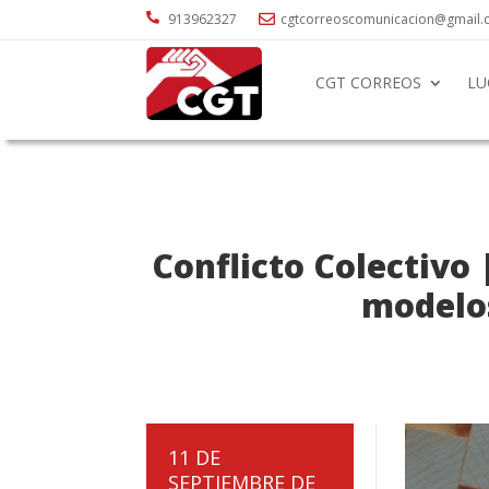

913962327
cgtcorreoscomunicacion@gmail

CGT CORREOS
LU
Conflicto Colectivo 
modelos
11 DE
SEPTIEMBRE DE