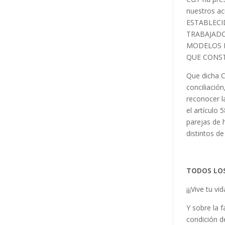
nuestros a
ESTABLECI
TRABAJADO
MODELOS D
QUE CONST
Que dicha C
conciliació
reconocer l
el artículo 
parejas de 
distintos d
TODOS LOS
¡¡¡Vive tu v
Y sobre la 
condición d