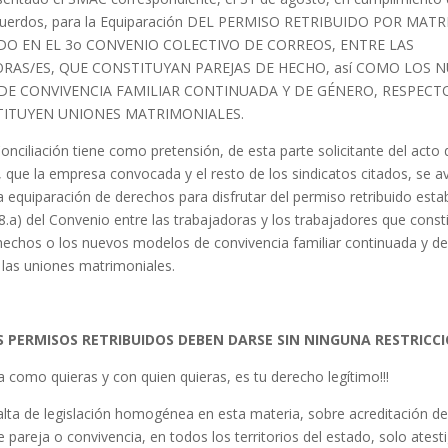
cuerdos, para la Equiparación DEL PERMISO RETRIBUIDO POR MAT
DO EN EL 3o CONVENIO COLECTIVO DE CORREOS, ENTRE LAS
RAS/ES, QUE CONSTITUYAN PAREJAS DE HECHO, así COMO LOS 
E CONVIVENCIA FAMILIAR CONTINUADA Y DE GÉNERO, RESPECT
ITUYEN UNIONES MATRIMONIALES.
onciliación tiene como pretensión, de esta parte solicitante del acto 
n, que la empresa convocada y el resto de los sindicatos citados, se 
a equiparación de derechos para disfrutar del permiso retribuido esta
58.a) del Convenio entre las trabajadoras y los trabajadores que const
hechos o los nuevos modelos de convivencia familiar continuada y d
e las uniones matrimoniales.
 PERMISOS RETRIBUIDOS DEBEN DARSE SIN NINGUNA RESTRICC
ida como quieras y con quien quieras, es tu derecho legítimo!!!
falta de legislación homogénea en esta materia, sobre acreditación de
e pareja o convivencia, en todos los territorios del estado, solo ate