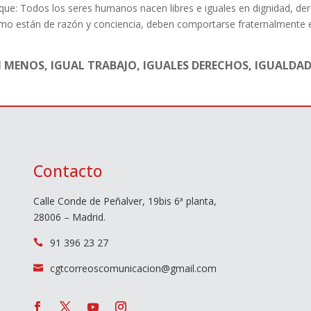
ue: Todos los seres humanos nacen libres e iguales en dignidad, der
o están de razón y conciencia, deben comportarse fraternalmente 
I MENOS, IGUAL TRABAJO, IGUALES DERECHOS, IGUALDAD
Contacto
Calle Conde de Peñalver, 19bis 6ª planta,
28006 – Madrid.
91 396 23 27

cgtcorreoscomunicacion@gmail.com
