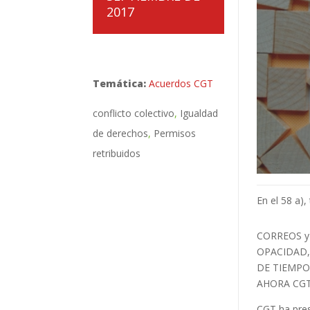
2017
Temática:
Acuerdos CGT
conflicto colectivo
Igualdad
de derechos
Permisos
retribuidos
En el 58 a),
CORREOS y
OPACIDAD,
DE TIEMPO
AHORA CGT 
CGT ha pres