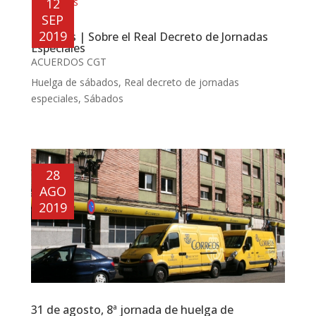
12
SEP
2019
Sábados | Sobre el Real Decreto de Jornadas
Especiales
ACUERDOS CGT
Huelga de sábados
,
Real decreto de jornadas
especiales
,
Sábados
28
AGO
2019
31 de agosto, 8ª jornada de huelga de