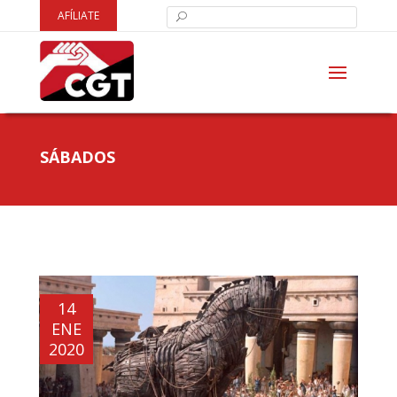
AFÍLIATE
SÁBADOS
14
ENE
2020