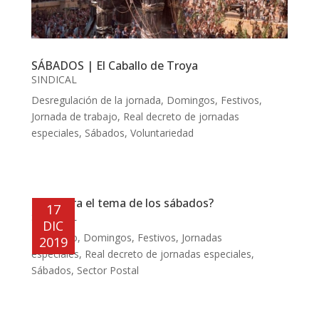
SÁBADOS | El Caballo de Troya
SINDICAL
Desregulación de la jornada
,
Domingos
,
Festivos
,
Jornada de trabajo
,
Real decreto de jornadas
especiales
,
Sábados
,
Voluntariedad
¿Se cierra el tema de los sábados?
17
SINDICAL
DIC
Descanso
,
Domingos
,
Festivos
,
Jornadas
2019
especiales
,
Real decreto de jornadas especiales
,
Sábados
,
Sector Postal