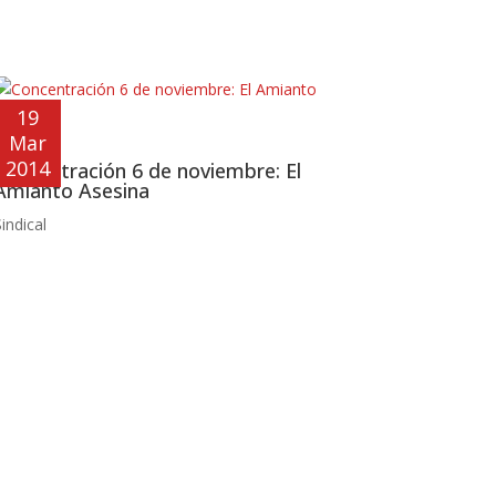
19
Mar
2014
Concentración 6 de noviembre: El
Amianto Asesina
indical