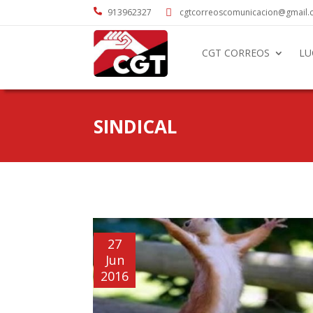

913962327
cgtcorreoscomunicacion@gmail

CGT CORREOS
LU
SINDICAL
27
Jun
2016