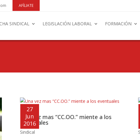
.com
AFÍLIATE
CHA SINDICAL
LEGISLACIÓN LABORAL
FORMACIÓN
27
Jun
Una vez mas “CC.OO.” miente a los
eventuales
2016
Sindical
S