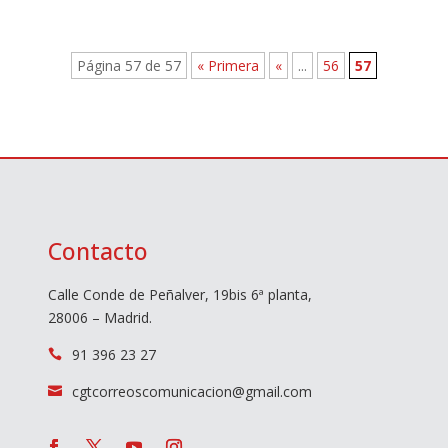
Página 57 de 57
« Primera
«
...
56
57
Contacto
Calle Conde de Peñalver, 19bis 6ª planta,
28006 – Madrid.
91 396 23 27

cgtcorreoscomunicacion@gmail.com
