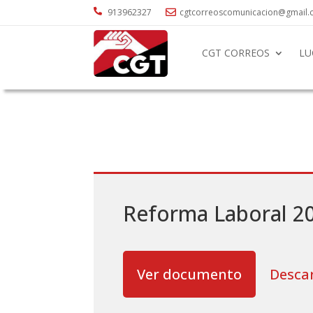

913962327
cgtcorreoscomunicacion@gmail

CGT CORREOS
LU
Reforma Laboral 2
Ver documento
Desca