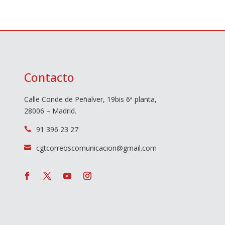
Contacto
Calle Conde de Peñalver, 19bis 6ª planta,
28006 – Madrid.
91 396 23 27

cgtcorreoscomunicacion@gmail.com
