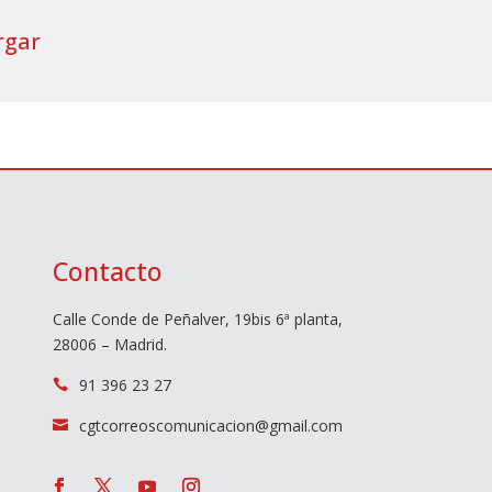
rgar
Contacto
Calle Conde de Peñalver, 19bis 6ª planta,
28006 – Madrid.
91 396 23 27

cgtcorreoscomunicacion@gmail.com
