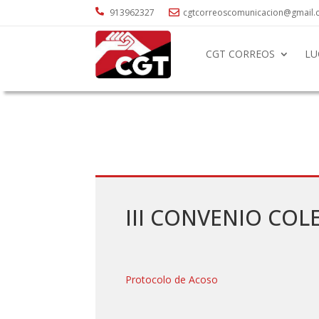

913962327
cgtcorreoscomunicacion@gmail

CGT CORREOS
LU
III CONVENIO COLE
Protocolo de Acoso