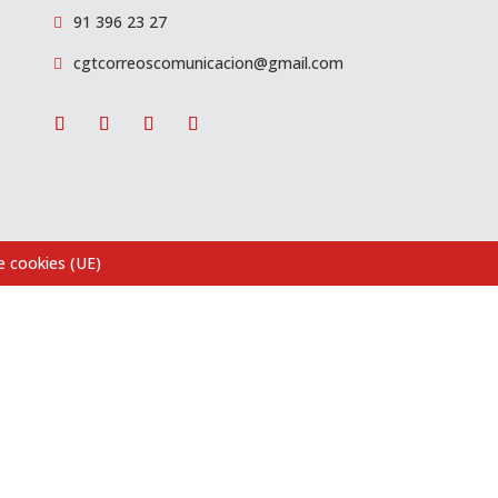
91 396 23 27

cgtcorreoscomunicacion@gmail.com

de cookies (UE)